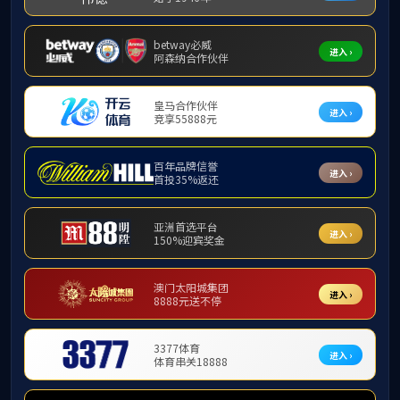
信息公开
地质四队地质勘查有限责任公司的重组整合
关于河北宝地建设工程有限公司与河北秦地
2022-08-16
地质工程技术有限公司的重组整合
关于河北水文四队地质勘查有限公司与河北
2022-08-16
业务领域
地矿四水水文工程地质勘察有限公司的重组
关于河北矿业资源有限责任公司与保定瑞马
2022-08-16
整合
矿业投资有限公司的重组整合
关于河北地矿建设工程集团有限责任公司与
2022-08-16
党群工作
河北金瓯国际建设工程有限责任公司的重组
关于张家口地矿建设有限责任公司与张家口
2022-08-17
整合
地澳矿业有限责任公司的重组整合
关于唐山中地地质工程有限公司与唐山中地
2022-08-17
专题
工程勘察有限公司的重组整合
关于邢台地矿地质工程勘察院有限公司与河
2022-08-17
技术园地
北冀地建筑有限公司的重组整合
1
<
>
联系我们
CONTACT US
best365英国在线体育
公司地址：
石家庄市长安区青园街129号